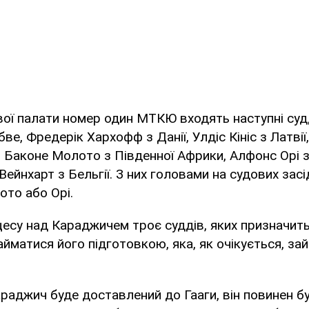
ої палати номер один МТКЮ входять наступні судд
бве, Фредерік Хархофф з Данії, Улдіс Кініс з Латвії
ії, Баконе Молото з Південної Африки, Алфонс Орі з
 Вейнхарт з Бельгії. З них головами на судових за
ото або Орі.
цесу над Караджичем троє суддів, яких призначи
айматися його підготовкою, яка, як очікується, зай
араджич буде доставлений до Гааги, він повинен 