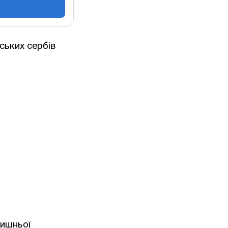
йських сербів
лишньої