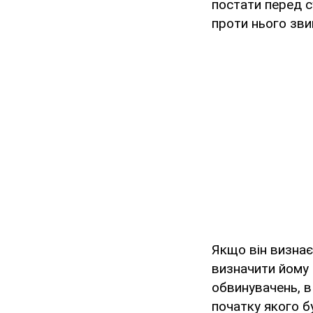
постати перед 
проти нього зви
Якщо він визнає
визначити йому 
обвинувачень, в
початку якого б