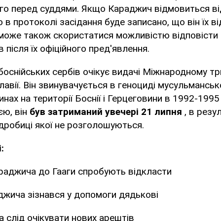
го перед суддями. Якщо Караджич відмовиться ві
 в протоколі засідання буде записано, що він їх в
може також скористатися можливістю відповісти 
 після їх офіційного пред'явлення.
боснійських сербів очікує видачі Міжнародному т
авії. Він звинувачується в геноциді мусульманськ
нах на території Боснії і Герцеговини в 1992-1995 
єю, він
був затриманий увечері 21 липня
, в резу
одробиці якої не розголошуються.
:
раджича до Гааги спробують відкласти
джича зізнався у допомоги дядькові
 слід очікувати нових арештів