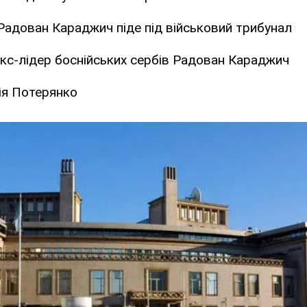
Радован Караджич піде під військовий трибунал
кс-лідер боснійських сербів Радован Караджич
ія Потерянко