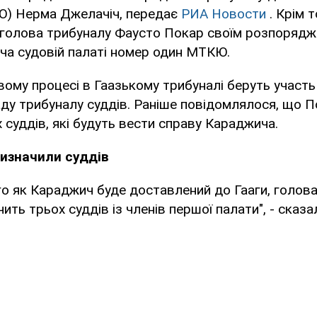
Ю) Нерма Джелачіч, передає
РИА Новости
. Крім т
 голова трибуналу Фаусто Покар своїм розпоряд
ча судовій палаті номер один МТКЮ.
ому процесі в Гаазькому трибуналі беруть участь
ду трибуналу суддів. Раніше повідомлялося, що 
 суддів, які будуть вести справу Караджича.
изначили суддів
ого як Караджич буде доставлений до Гааги, голов
ить трьох суддів із членів першої палати", - сказ