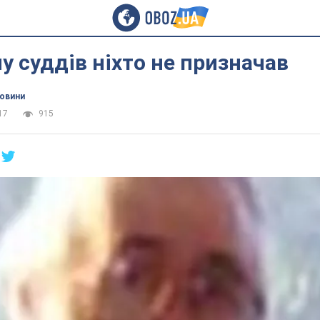
 суддів ніхто не призначав
новини
17
915