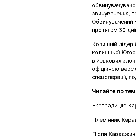
обвинувачувано
звинувачення, то
Обвинувачений 
протягом 30 днів
Колишній лідер 
колишньої Югосл
військових злочи
офіційною версі
спецоперації, п
Читайте по темі
Екстрадицію Ка
Племінник Кара
Після Караджича