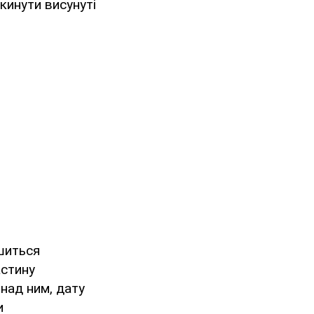
кинути висунуті
шиться
астину
над ним, дату
и