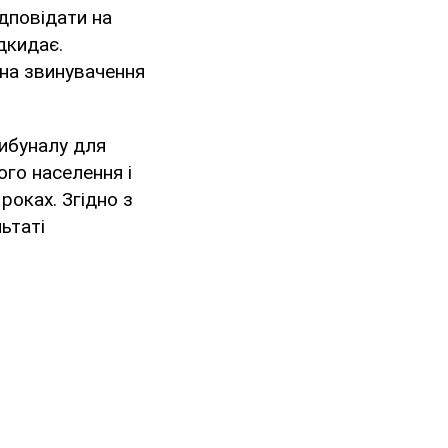
дповідати на
ідкидає.
на звинувачення
рибуналу для
ого населення і
роках. Згідно з
льтаті