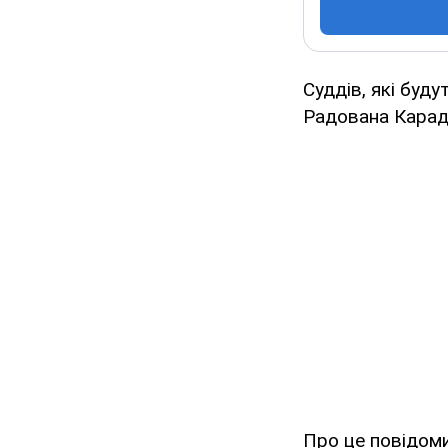
Суддів, які буд
Радована Карад
Про це повідом