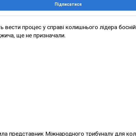
Підписатися
уть вести процес у справі колишнього лідера босні
жича, ще не призначали.
ила представник Міжнародного трибуналу для ко