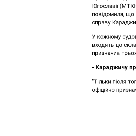
Югославії (МТК
повідомила, що
справу Караджи
У кожному судов
входять до скла
призначив трьох
- Караджичу пр
"Тільки після т
офіційно признач