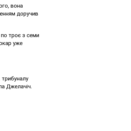
ого, вона
женням доручив
 по троє з семи
Покар уже
а трибуналу
ала Джелачіч.