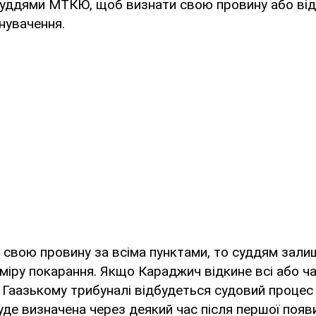
суддями МТКЮ, щоб визнати свою провину або від
нувачення.
 свою провину за всіма пунктами, то суддям зали
міру покарання. Якщо Караджич відкине всі або ч
 Гаазькому трибуналі відбудеться судовий процес 
уде визначена через деякий час після першої появ