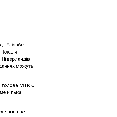
і: Елізабет
, Флавія
 Нідерландів і
сіданнях можуть
ть голова МТКЮ
ме кілька
буде вперше