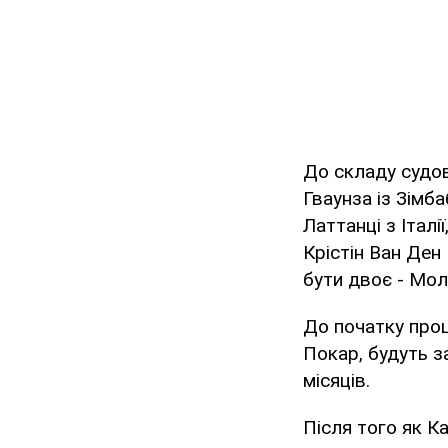
До складу судов
Гваунза із Зімба
Латтанці з Італ
Крістін Ван Ден
бути двоє - Мол
До початку про
Покар, будуть з
місяців.
Після того як К