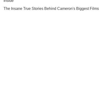
Підписуйся на наш Telegram. Отримуй тільки
найважливіше!
Підписатись
Підписатись
Кримінальні новини
У Британії дозволили...
Важливе