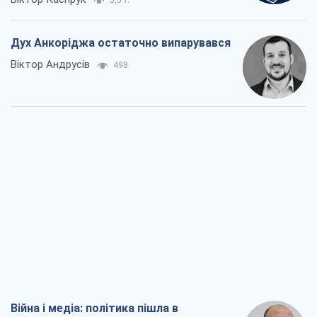
У полоні власних міфів: як
Костянтинівка стала головною
ідеологічною пасткою для російських
окупантів
Дмитро Снєгирьов
2,0 т.
Рекрутинг: оновлений і, схоже,
корисний ворожий досвід, або
Діалектика вибагливого боягузтва
Олександр Кірш
1,9 т.
Ні зброї, ні людей: як Лукашенко будує
нову армію
Ігар Тишкевич
16,6 т.
Всі думки