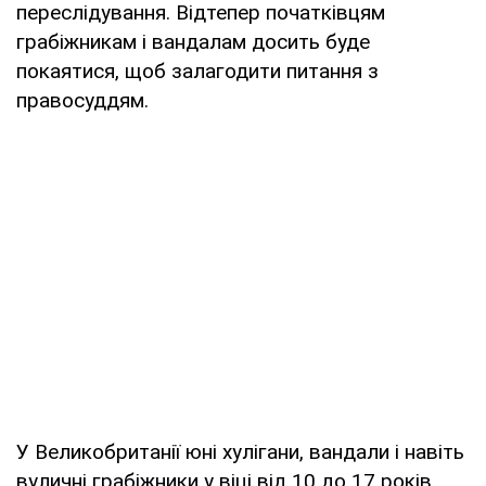
переслідування. Відтепер початківцям
грабіжникам і вандалам досить буде
покаятися, щоб залагодити питання з
правосуддям.
У Великобританії юні хулігани, вандали і навіть
вуличні грабіжники у віці від 10 до 17 років