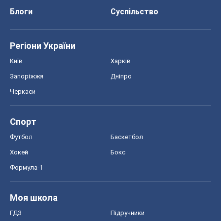
Авто
Тест Драйв
Електромобілі
Акції
Сервіс
Food Oboz
Рецепти
Напої
Дієти
Економіка
Ринки та компанії
Макроекономіка
MedOboz
Новини медицини
MAMACLUB