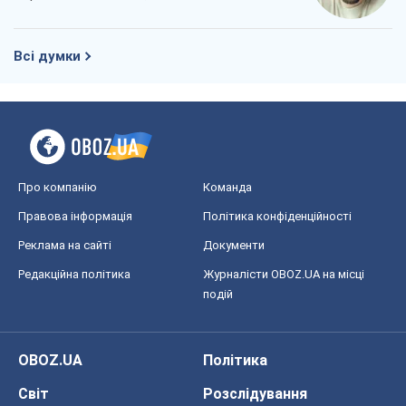
Київ
Харків
Запоріжжя
Дніпро
Черкаси
Спорт
Футбол
Баскетбол
Хокей
Бокс
Формула-1
Моя школа
ГДЗ
Підручники
Онлайн уроки
ДПА
ЗНО
НМТ
СНД посібники