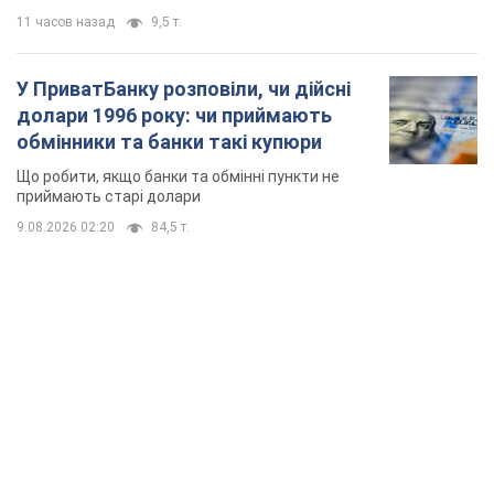
TOP NEWS
Києво-Печерську лавру закриють 80-метровим
"монстром"? Чому влада Києва відмовилась
зупиняти будівництво хмарочоса
"московського вірянина"
Яка реакція Кличка на петицію щодо скасування будівництва
3 часа назад
35,9 т.
Армія РФ запустила по Одесі 11 ракет різного