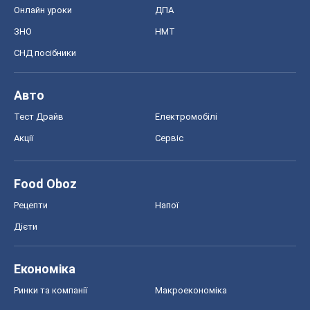
Шоу
Афіша
Плітки
Краса
Мода
Жіночий журнал