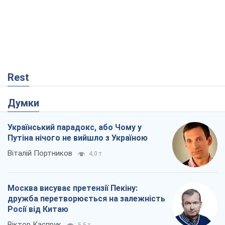
Війна і медіа: політика пішла в
соцмережі, а ЗМІ грають за правилами
ютуб
Павло Казарін
420