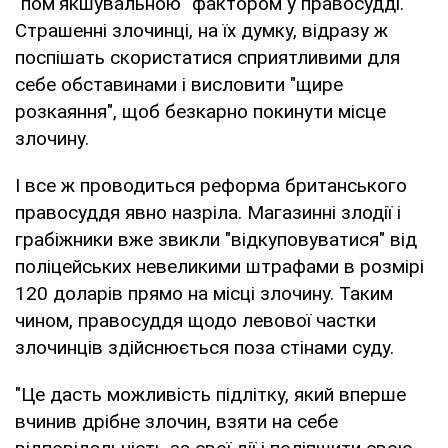
"пом'якшувальною" фактором у правосудді.
Страшенні злочинці, на їх думку, відразу ж
поспішать скористатися сприятливими для
себе обставинами і висловити "щире
розкаяння", щоб безкарно покинути місце
злочину.
І все ж проводиться реформа британського
правосуддя явно назріла. Магазинні злодії і
грабіжники вже звикли "відкуповуватися" від
поліцейських невеликими штрафами в розмірі
120 доларів прямо на місці злочину. Таким
чином, правосуддя щодо левової частки
злочинців здійснюється поза стінами суду.
"Це дасть можливість підлітку, який вперше
вчинив дрібне злочин, взяти на себе