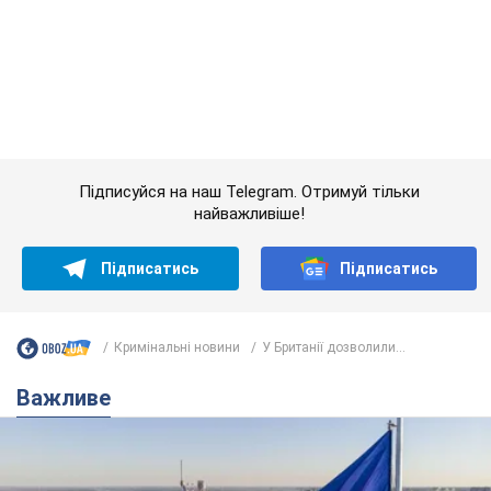
Якою була оригінальна версія гімну України та
чому її боялася Російська імперія: про це не
розповідають у школі
Державним символом є тільки перший куплет та приспів пісні
6 часов назад
28,1 т.
Олександру Пономарьову – 53: що
відомо про трьох дітей секс-
символа 90-х та який вигляд вони
мають
За розвитком кар'єри артист не забував про
особисте щастя
11 часов назад
9,5 т.
У ПриватБанку розповіли, чи дійсні