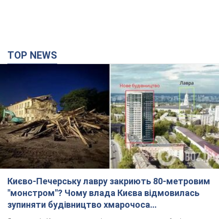
типу та до 100 дронів: горіли історичні будівлі,
є постраждалі. Фото та відео
Для терору ворог застосував ракети та дрони
час назад
54,7 т.
МЗС Болгарії викликало українського посла
через інцидент із дроном: що сталося
Бесіда відбудеться 10 серпня
3 часа назад
5,4 т.