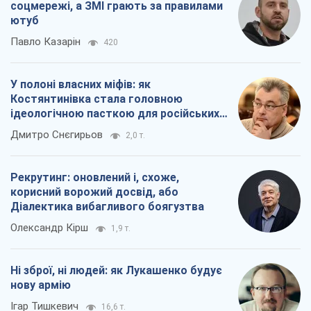
Про компанію
Команда
Правова інформація
Політика конфіденційності
Реклама на сайті
Документи
Редакційна політика
Журналісти OBOZ.UA на місці
подій
OBOZ.UA
Політика
Світ
Розслідування
Блоги
Суспільство
Регіони України