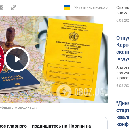
"агр
Сначал
Читати українською
внима
6.08.20
Отпу
Карп
скан
вед
несп
Play Video
Знаме
захе
пряму
и расс
6.08.20
"Дин
стар
квал
конф
рсе главного – подпишитесь на Новини на