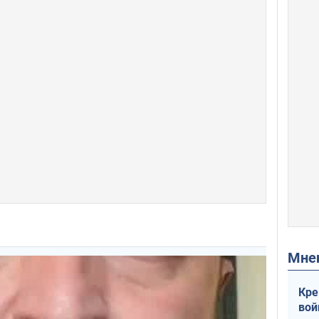
Мн
Кре
вой