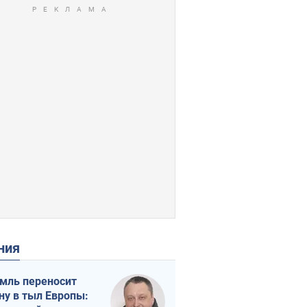
ения
мль переносит
ну в тыл Европы: