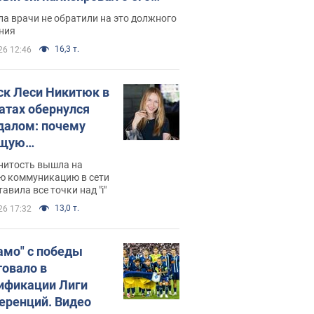
ессивном" раке
а врачи не обратили на это должного
ния
16,3 т.
26 12:46
ск Леси Никитюк в
атах обернулся
далом: почему
ущую
раведливо
нитость вышла на
йтили
ю коммуникацию в сети
тавила все точки над "i"
13,0 т.
26 17:32
амо" с победы
товало в
ификации Лиги
еренций. Видео