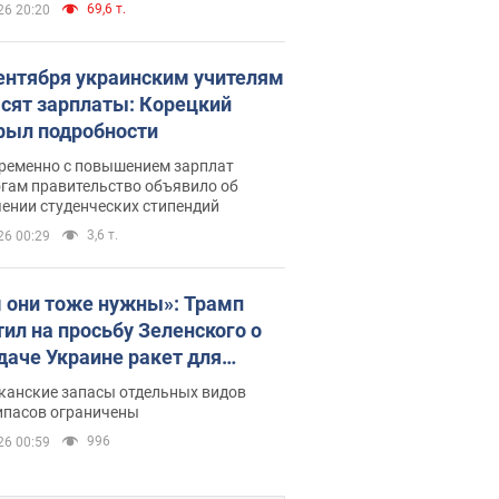
69,6 т.
26 20:20
сентября украинским учителям
сят зарплаты: Корецкий
рыл подробности
ременно с повышением зарплат
огам правительство объявило об
ении студенческих стипендий
3,6 т.
26 00:29
 они тоже нужны»: Трамп
тил на просьбу Зеленского о
даче Украине ракет для
ot
канские запасы отдельных видов
ипасов ограничены
996
26 00:59