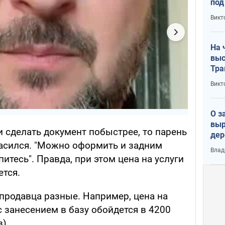
под
кри
Викт
лог
На 
выс
Тра
Викт
О з
выр
 сделать документ побыстрее, то парень
дер
ласился. "Можно оформить и задним
что
Влад
Тер
итесь". Правда, при этом цена на услуги
ется.
продавца разные. Например, цена на
с занесением в базу обойдется в 4200
).