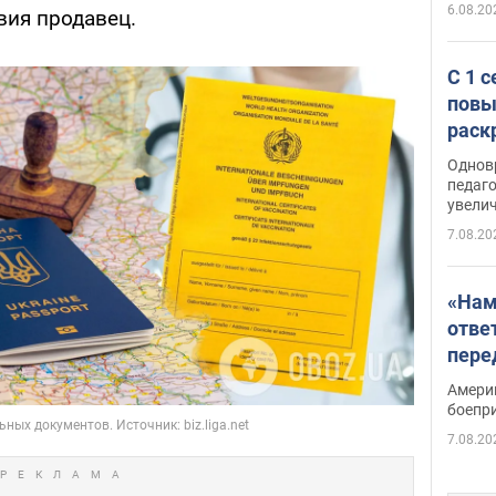
6.08.20
вия продавец.
С 1 
повы
раск
Однов
педаг
увелич
7.08.20
«Нам
отве
пере
Patri
Амери
боепр
7.08.20