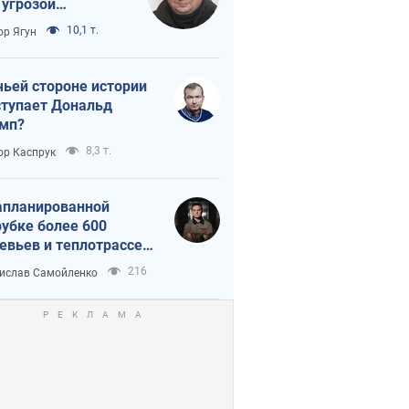
 угрозой
тическая
10,1 т.
ор Ягун
истика
чьей стороне истории
тупает Дональд
мп?
8,3 т.
ор Каспрук
апланированной
убке более 600
евьев и теплотрассе:
 происходит на
216
ислав Самойленко
емках в Киеве