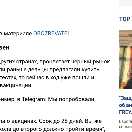
TO
 в материале
OBOZREVATEL
.
вен
 других странах, процветает черный рынок
ли раньше дельцы предлагали купить
естах, то сейчас в ход уже пошли и
вакцинации.
"Защ
ример, в Telegram. Мы попробовали
об а
FREY
подд
ы о вакцинах. Срок до 28 дней. Вы же
Европ
совме
укола до второго должно пройти время", –