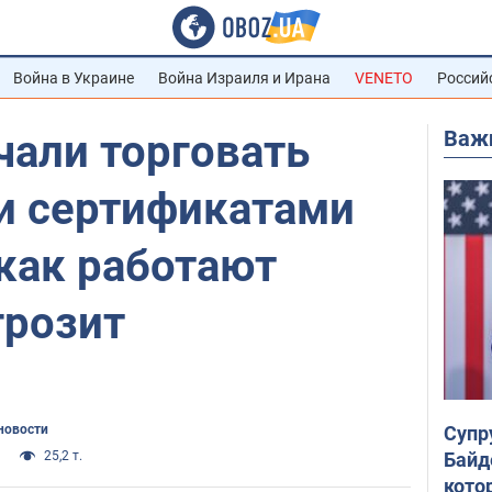
Война в Украине
Война Израиля и Ирана
VENETO
Россий
Важ
чали торговать
 сертификатами
как работают
грозит
Супр
новости
Байд
25,2 т.
кото