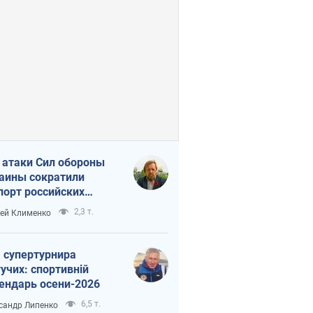
 атаки Сил обороны
аины сократили
порт российских
тепродуктов
2,3 т.
ей Клименко
 супертурнира
учих: спортивній
ендарь осени-2026
6,5 т.
сандр Липенко