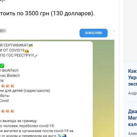
тоить по 3500 грн (130 долларов).
Как
Укр
экс
неф
Андр
Два
Маг
кал
Алек