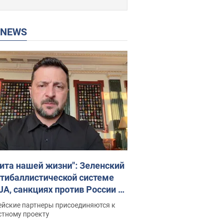
P NEWS
ита нашей жизни": Зеленский
нтибаллистической системе
JA, санкциях против России и
ержке аграриев. Видео
ейские партнеры присоединяются к
стному проекту