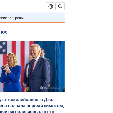
ские обстрелы
ное
уга тяжелобольного Джо
ена назвала первый симптом,
рый сигнализировал о его