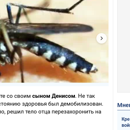
те со своим
сыном Денисом
. Не так
стоянию здоровья был демобилизован.
Мн
ло, решил тело отца перезахоронить на
Кре
вой