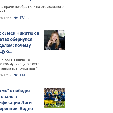
ессивном" раке
а врачи не обратили на это должного
ния
17,4 т.
26 12:46
ск Леси Никитюк в
атах обернулся
далом: почему
ущую
раведливо
нитость вышла на
йтили
ю коммуникацию в сети
тавила все точки над "i"
14,1 т.
26 17:32
амо" с победы
товало в
ификации Лиги
еренций. Видео