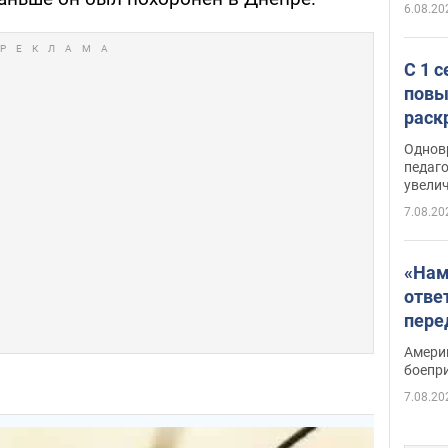
6.08.20
С 1 
повы
раск
Однов
педаг
увелич
7.08.20
«Нам
отве
пере
Patri
Амери
боепр
7.08.20