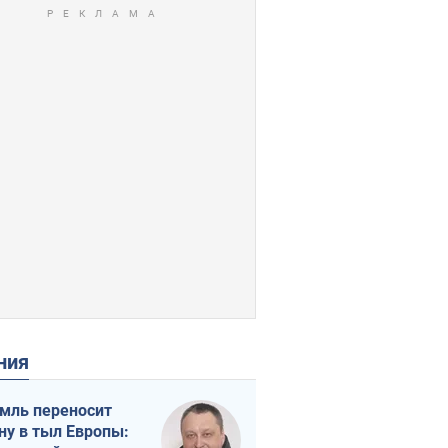
ения
мль переносит
ну в тыл Европы: