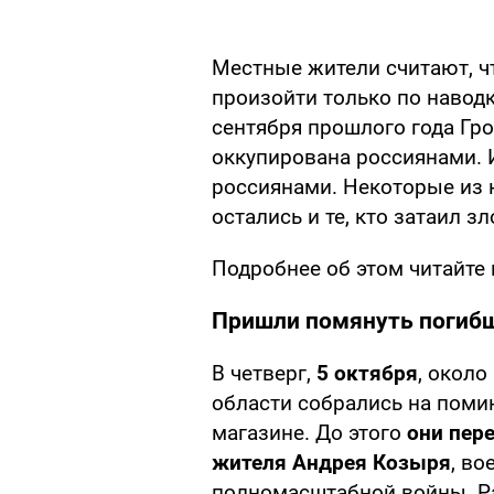
Местные жители считают, чт
произойти только по наводк
сентября прошлого года Гро
оккупирована россиянами. И
россиянами. Некоторые из 
остались и те, кто затаил з
Подробнее об этом читайте
Пришли помянуть погибш
В четверг,
5 октября
, около
области собрались на поми
магазине. До этого
они пер
жителя Андрея Козыря
, во
полномасштабной войны. Ра