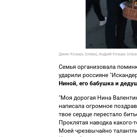
Семья организовала поминк
ударили россияне "Исканде
Ниной, его бабушка и деду
"Моя дорогая Нина Валентин
написала огромное поздрав
твое сердце перестало битьс
Проклятая наводка какого-
Моей чрезвычайно талантл