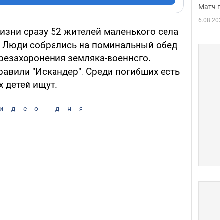
Матч 
6.08.20
изни сразу 52 жителей маленького села
. Люди собрались на поминальный обед
резахоронения земляка-военного.
равили "Искандер". Среди погибших есть
х детей ищут.
идео дня