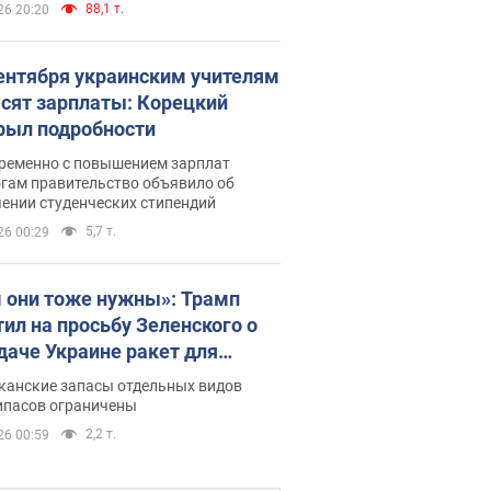
88,1 т.
26 20:20
сентября украинским учителям
сят зарплаты: Корецкий
рыл подробности
ременно с повышением зарплат
огам правительство объявило об
ении студенческих стипендий
5,7 т.
26 00:29
 они тоже нужны»: Трамп
тил на просьбу Зеленского о
даче Украине ракет для
ot
канские запасы отдельных видов
ипасов ограничены
2,2 т.
26 00:59