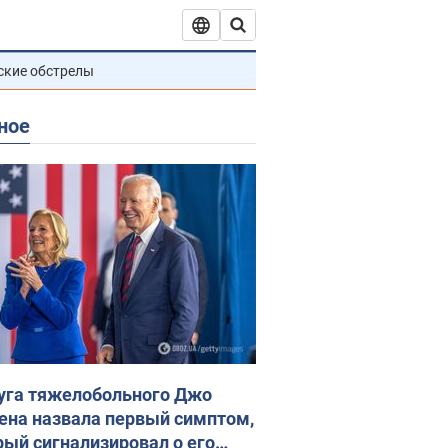
ские обстрелы
ное
уга тяжелобольного Джо
ена назвала первый симптом,
рый сигнализировал о его