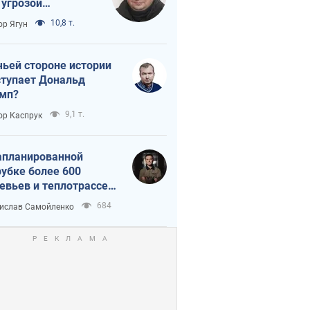
 угрозой
тическая
10,8 т.
ор Ягун
истика
чьей стороне истории
тупает Дональд
мп?
9,1 т.
ор Каспрук
апланированной
убке более 600
евьев и теплотрассе:
 происходит на
684
ислав Самойленко
емках в Киеве