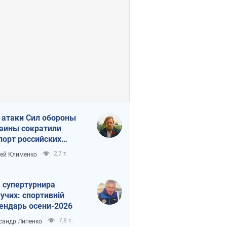
 атаки Сил обороны
аины сократили
порт российских
тепродуктов
2,7 т.
ей Клименко
 супертурнира
учих: спортивній
ендарь осени-2026
7,8 т.
сандр Липенко