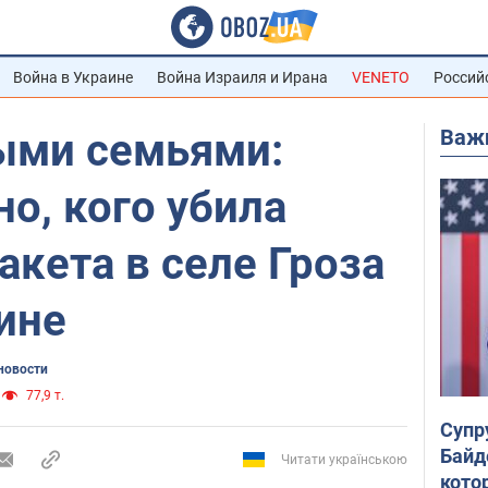
Война в Украине
Война Израиля и Ирана
VENETO
Россий
Важ
ыми семьями:
но, кого убила
акета в селе Гроза
ине
новости
77,9 т.
Супр
Байд
Читати українською
кото