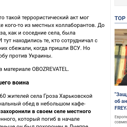
о такой террористический акт мог
TO
е кого-то из местных коллаборантов. До
за, как и соседние села, была
 тут находились те, кто сотрудничал с
них сбежали, когда пришли ВСУ. Но
лобу против Украины.
 в материале OBOZREVATEL.
его воина
"Защ
 60 жителей села Гроза Харьковской
об а
нальный обед в небольшом кафе-
FREY
езахоронили в своем селе местного
подд
Европ
енного, который погиб в начале
совме
ньше он был похоронен в Днепре.