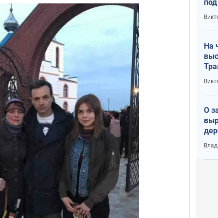
под
кри
Викт
лог
На 
выс
Тра
Викт
О з
выр
дер
что
Влад
Тер