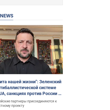
P NEWS
ита нашей жизни": Зеленский
нтибаллистической системе
JA, санкциях против России и
ержке аграриев. Видео
ейские партнеры присоединяются к
стному проекту