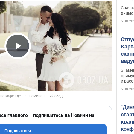
"агр
Сначал
внима
6.08.20
Отпу
Карп
скан
Play Video
вед
несп
Знаме
захе
пряму
и расс
6.08.20
"Дин
стар
рсе главного – подпишитесь на Новини на
квал
конф
Подписаться