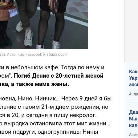
и в небольшом кафе. Тогда по нему и
Как
ром".
Погиб Денис с 20-летней женой
Укр
шка, а также мама жены.
экс
неф
Андр
овна, Нино, Нинчик… Через 9 дней я бы
ление с твоим 21-м днем рождения, но
Два
я в 20, и сегодня я пишу некролог.
Маг
то выродка остановила этот миг жизни…
кал
ивой подруги, одногруппницы Нины
Алек