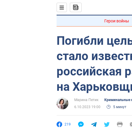
Герои войны
Погибли цел
стало извест
российская р
на Харьковщ
Марина Петик
Криминальные 
6.10.2023 19:00
5 минут
219