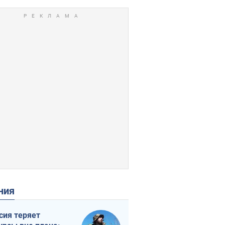
ения
сия теряет