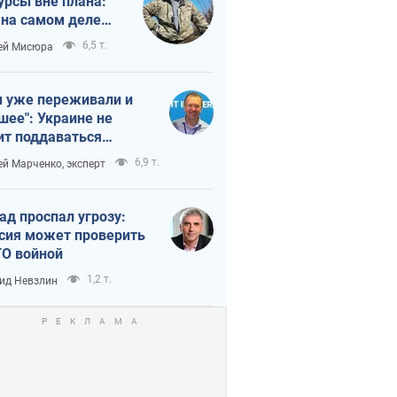
урсы вне плана:
 на самом деле
тует темп войны
6,5 т.
ей Мисюра
 уже переживали и
шее": Украине не
ит поддаваться
аянию из-за
6,9 т.
ей Марченко, эксперт
етного террора
ад проспал угрозу:
сия может проверить
О войной
1,2 т.
ид Невзлин