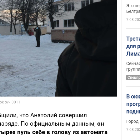
Это пе
Белгр
7.08.20
Трет
для 
Лима
крит
Сейчас
удал
групп
Спецп
В ок
прог
подн
общили, что Анатолий совершил
виде
Город,
 наряде. По официальным данным,
он
7.08.20
ырех пуль себе в голову из автомата