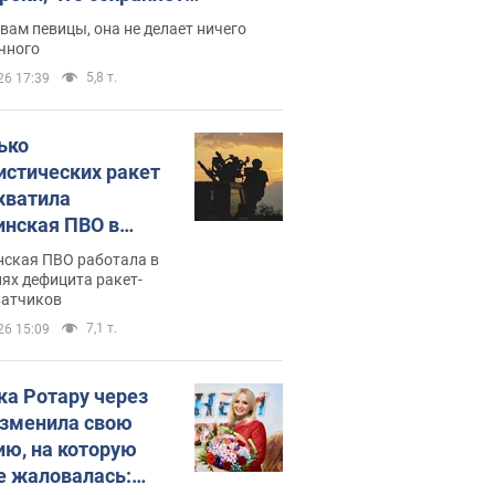
дость, ведь у нее нет детей
вам певицы, она не делает ничего
чного
5,8 т.
26 17:39
ько
истических ракет
хватила
инская ПВО в
: в Минобороны
нская ПВО работала в
али цифру
ях дефицита ракет-
ватчиков
7,1 т.
26 15:09
ка Ротару через
изменила свою
ию, на которую
е жаловалась: