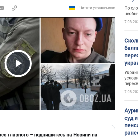
моло
По сло
Читати українською
необы
7.08.20
Скол
балл
пере
укра
июле
Play Video
Украи
назв
услови
перех
7.08.20
Аури
суд 
пенс
ране
рсе главного – подпишитесь на Новини на