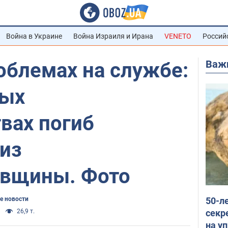
Война в Украине
Война Израиля и Ирана
VENETO
Россий
Важ
облемах на службе:
ных
вах погиб
 из
вщины. Фото
50-л
е новости
секр
26,9 т.
на уп