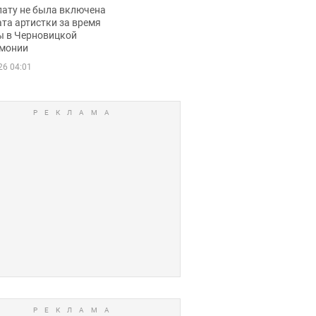
ько получала
лату не была включена
ца
та артистки за время
ы в Черновицкой
монии
26 04:01