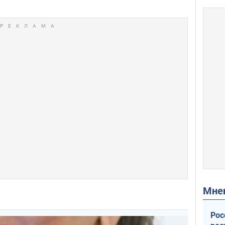
Мн
Рос