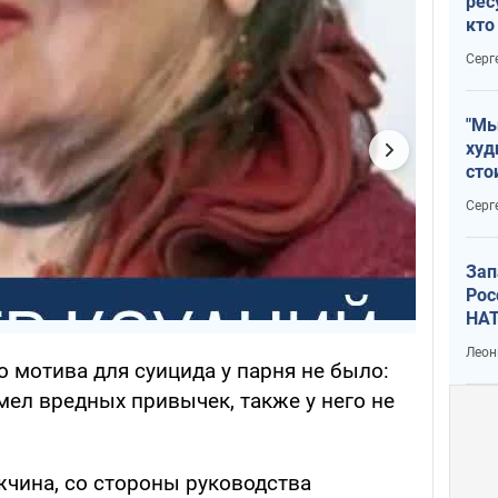
рес
кто
дик
Серг
"Мы
худ
сто
отч
Серг
рак
Зап
Рос
НАТ
Леон
о мотива для суицида у парня не было:
мел вредных привычек, также у него не
жчина, со стороны руководства