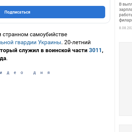
скол
В вып
певи
зарпла
Подписаться
работ
филар
8.08.20
м странном самоубийстве
ьной гвардии Украины
. 20-летний
оторый служил в воинской части
3011
,
ода
.
идео дня