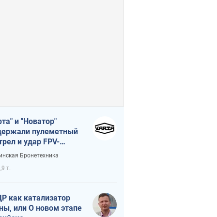
рта" и "Новатор"
ержали пулеметный
трел и удар FPV-
на, сохранив жизнь
инская Бронетехника
церу ВСУ
,9 т.
Р как катализатор
ны, или О новом этапе