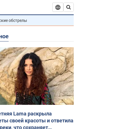
ские обстрелы
ное
етняя Lama раскрыла
еты своей красоты и ответила
реки, что сохраняет