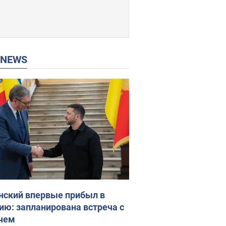
P NEWS
нский впервые прибыл в
ию: запланирована встреча с
чем