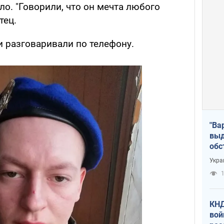
ло. "Говорили, что он мечта любого
тец.
и разговаривали по телефону.
"Ва
выд
обс
дро
Укра
офи
1
КНД
вой